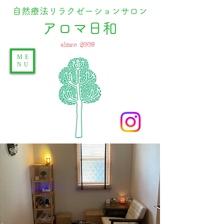
自然療法リラクゼーションサロン
​アロマ日和
since 2009
ME
NU