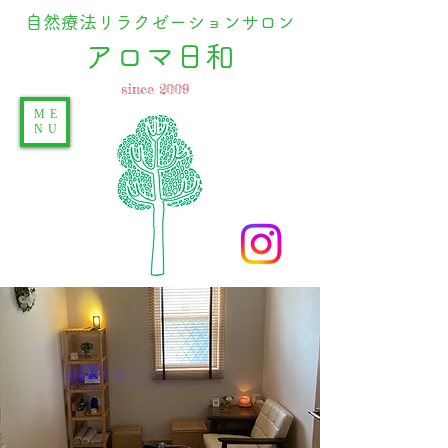
自然療法リラクゼーションサロン
​アロマ日和
since 2009
ME
NU