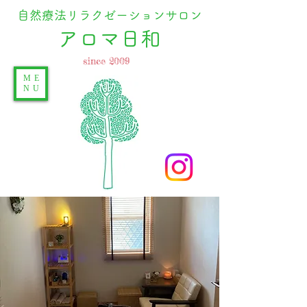
自然療法リラクゼーションサロン
​アロマ日和
since 2009
ME
NU