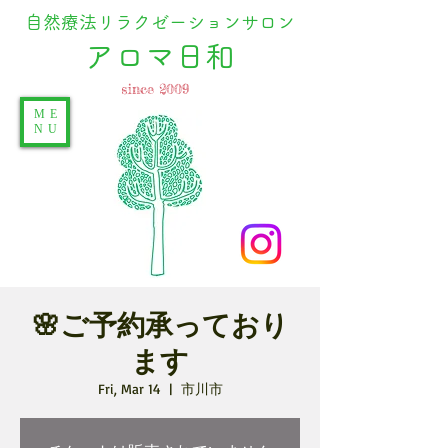
自然療法リラクゼーションサロン
​アロマ日和
since 2009
ME
NU
🌸ご予約承っており
ます
Fri, Mar 14
  |  
市川市